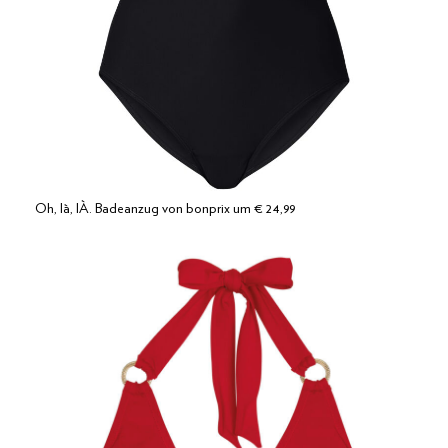
Oh, là, lÀ. Badeanzug von bonprix um € 24,99