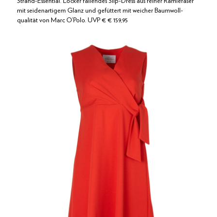
Strand-Essential. Locker fallendes Slip-Dress aus reiner Ramiefaser
mit seidenartigem Glanz und gefüttert mit weicher Baumwoll-
qualität von Marc O‘Polo. UVP € € 159,95