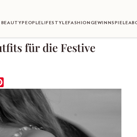
BEAUTY
PEOPLE
LIFESTYLE
FASHION
GEWINNSPIELE
AB
fits für die Festive