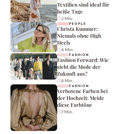
Textilien sind ideal für
heiße Tage
2 Min.
PEOPLE
Christa Kummer:
Niemals ohne High
Heels
6 Min.
FASHION
Fashion Forward: Wie
sieht die Mode der
Zukunft aus?
8 Min.
FASHION
Verbotene Farben bei
der Hochzeit: Meide
diese Farbtöne
7 Min.