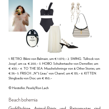
1. RETRO. Bikini von Balmain, um € 1.070,– 2. SWING. Tüllrock von
Joop!, um ca. € 200,– 3. HOBO. Schultertasche von Demellier, um
€ 430,– 4. TO THE SEA. Muschelohrringe von & Other Stories, um
€ 39,– 5. FRISCH. „N°5 L’eau“ von Chanel, um € 135,– 6. KITTEN.
Slingbacks von Dior, um € 950,–
© Hersteller, Pexels/Ron Lach
Beach bohemia
Großflächige Animal-Prints und Retromuster sind