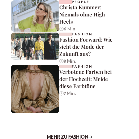
PEOPLE
Christa Kummer:
Niemals ohne High
Heels
6 Min.
FASHION
Fashion Forward: Wie
sieht die Mode der
Zukunft aus?
8 Min.
FASHION
Verbotene Farben bei
der Hochzeit: Meide
diese Farbtöne
7 Min.
MEHR ZU FASHION