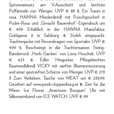
Spitzeneinsatz am V-Ausschnitt und leichten
Puffärmeln von Wenger. UVP € 89
3.
Ein Traum in
rosa. HANNA Miederdirndl mit Froschgoscherl in
Puder-Rosa und „Gmachl Bauernhof”-Eigendruck um
€ 499. Erhältlich in der HANNA Manufaktur,
Goldgasse 6 in Salzburg
4.
Stylish eingepackt.
Trachtenjacke mit Reverskragen von Sportalm. UVP €
499
5.
Beschwingt in die Trachtensaison. Swing-
Bänderrock „Herb Garden“ von Lena Hoschek. UVP
€ 625
6.
Edler Hingucker. Pflegeleichtes
Baumwolldirndl VICKY mit sanfter Blumenmusterung
und einer gestreiften Schürze von Wenger. UVP € 279
7.
Zum Verlieben. Tasche von WEAT um € 239,99.
Gesehen auf www.peek-cloppenburg.at
8.
Zeit für die
Wiesn. Ice Flower „Anemone Bouquet“ Uhr mit
Silikonarmband von ICE WATCH. UVP € 99