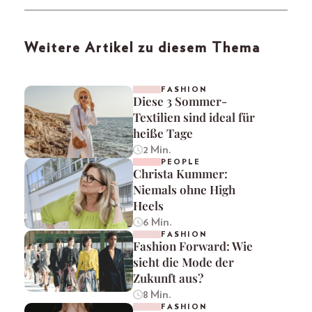
Weitere Artikel zu diesem Thema
FASHION
Diese 3 Sommer-
Textilien sind ideal für
heiße Tage
2 Min.
PEOPLE
Christa Kummer:
Niemals ohne High
Heels
6 Min.
FASHION
Fashion Forward: Wie
sieht die Mode der
Zukunft aus?
8 Min.
FASHION