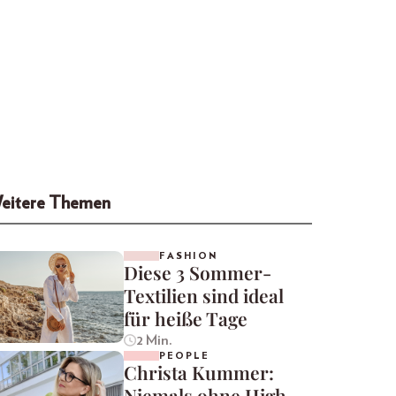
eitere Themen
FASHION
Diese 3 Sommer-
Textilien sind ideal
für heiße Tage
2 Min.
PEOPLE
Christa Kummer:
Niemals ohne High