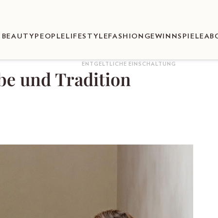
BEAUTY
PEOPLE
LIFESTYLE
FASHION
GEWINNSPIELE
AB
ENTGELTLICHE EINSCHALTUNG
be und Tradition