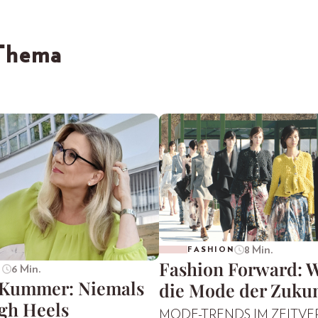
 Thema
8 Min.
FASHION
Fashion Forward: W
6 Min.
E
 Kummer: Niemals
die Mode der Zukun
gh Heels
MODE-TRENDS IM ZEITVE