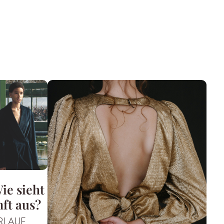
ie sieht
ft aus?
RLAUF