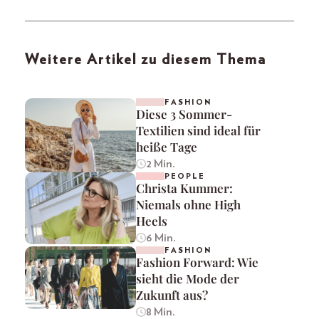
Weitere Artikel zu diesem Thema
FASHION
Diese 3 Sommer-
Textilien sind ideal für
heiße Tage
2 Min.
PEOPLE
Christa Kummer:
Niemals ohne High
Heels
6 Min.
FASHION
Fashion Forward: Wie
sieht die Mode der
Zukunft aus?
8 Min.