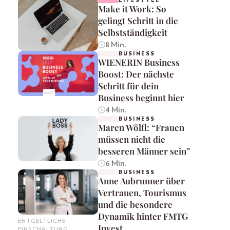
LIFESTYLE
Make it Work: So
gelingt Schritt in die
Selbstständigkeit
8 Min.
BUSINESS
WIENERIN Business
Boost: Der nächste
Schritt für dein
Business beginnt hier
4 Min.
BUSINESS
Maren Wölfl: “Frauen
müssen nicht die
besseren Männer sein”
6 Min.
BUSINESS
Anne Aubrunner über
Vertrauen, Tourismus
und die besondere
Dynamik hinter FMTG
ENTGELTLICHE
Invest
EINSCHALTUNG