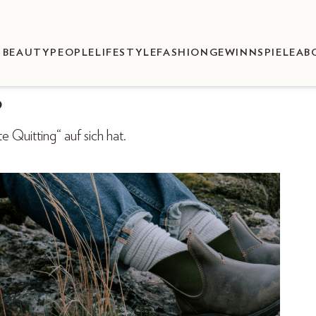
BEAUTY
PEOPLE
LIFESTYLE
FASHION
GEWINNSPIELE
AB
?
 Quitting“ auf sich hat.