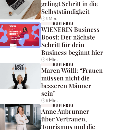
gelingt Schritt in die
Selbstständigkeit
8 Min.
BUSINESS
WIENERIN Business
Boost: Der nächste
Schritt für dein
Business beginnt hier
4 Min.
BUSINESS
Maren Wölfl: “Frauen
müssen nicht die
besseren Männer
sein”
6 Min.
BUSINESS
Anne Aubrunner
über Vertrauen,
Tourismus und die