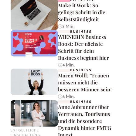
LIFESTYLE
Make it Work: So
gelingt Schritt in die
Selbstständigkeit
8 Min.
BUSINESS
WIENERIN Business
Boost: Der nächste
Schritt für dein
Business beginnt hier
4 Min.
BUSINESS
Maren Wölfl: “Frauen
müssen nicht die
besseren Männer sein”
6 Min.
BUSINESS
Anne Aubrunner über
Vertrauen, Tourismus
und die besondere
Dynamik hinter FMTG
ENTGELTLICHE
Invest
EINSCHALTUNG