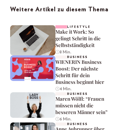
Weitere Artikel zu diesem Thema
LIFESTYLE
Make it Work: So
gelingt Schritt in die
Selbstständigkeit
8 Min.
BUSINESS
WIENERIN Business
Boost: Der nächste
Schritt für dein
Business beginnt hier
4 Min.
BUSINESS
Maren Wölfl: “Frauen
müssen nicht die
besseren Männer sein”
6 Min.
BUSINESS
Anne Aubrunner über