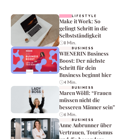
LIFESTYLE
Make it Work: So
gelingt Schritt in die
Selbstständigkeit
8 Min.
BUSINESS
WIENERIN Business
Boost: Der nächste
Schritt für dein
Business beginnt hier
4 Min.
BUSINESS
Maren Wölfl: “Frauen
müssen nicht die
besseren Männer sein”
6 Min.
BUSINESS
Anne Aubrunner über
Vertrauen, Tourismus