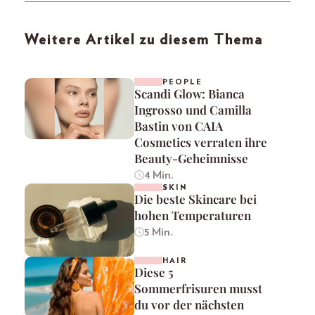
Weitere Artikel zu diesem Thema
PEOPLE
Scandi Glow: Bianca
Ingrosso und Camilla
Bastin von CAIA
Cosmetics verraten ihre
Beauty-Geheimnisse
4 Min.
SKIN
Die beste Skincare bei
hohen Temperaturen
5 Min.
HAIR
Diese 5
Sommerfrisuren musst
du vor der nächsten