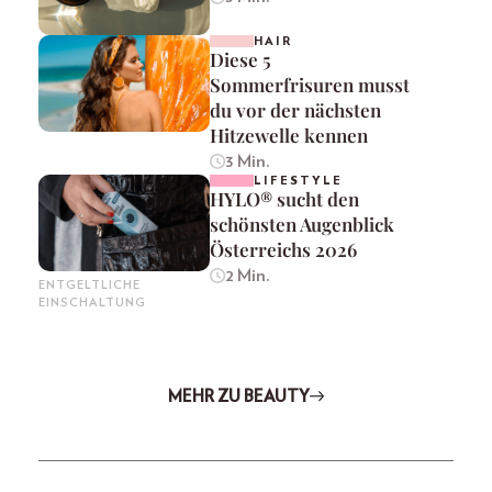
HAIR
Diese 5
Sommerfrisuren musst
du vor der nächsten
Hitzewelle kennen
3 Min.
LIFESTYLE
HYLO® sucht den
schönsten Augenblick
Österreichs 2026
2 Min.
ENTGELTLICHE
EINSCHALTUNG
MEHR ZU BEAUTY