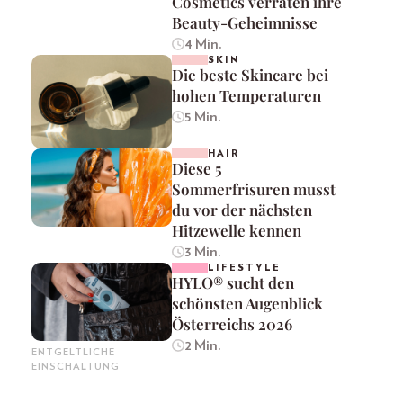
Cosmetics verraten ihre
Beauty-Geheimnisse
4 Min.
SKIN
Die beste Skincare bei
hohen Temperaturen
5 Min.
HAIR
Diese 5
Sommerfrisuren musst
du vor der nächsten
Hitzewelle kennen
3 Min.
LIFESTYLE
HYLO® sucht den
schönsten Augenblick
Österreichs 2026
2 Min.
ENTGELTLICHE
EINSCHALTUNG