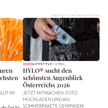
ENTGELTLICHE EINSCHALTUNG
2 Min.
LIFESTYLE
suren
HYLO® sucht den
ächsten
schönsten Augenblick
Österreichs 2026
OLUT IM
JETZT MITMACHEN, FOTO
HOCHLADEN UND 8X2
SOMMERPAKETE GEWINNEN!
die Zeit für