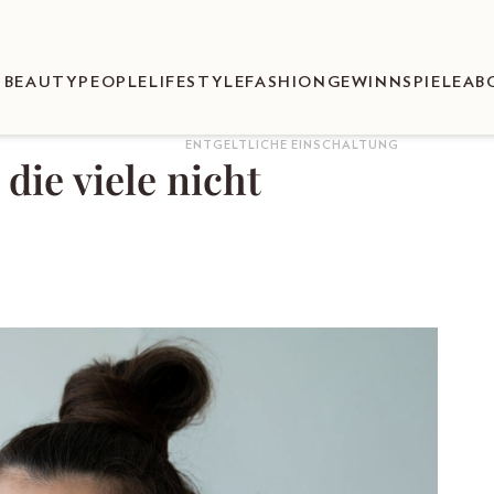
BEAUTY
PEOPLE
LIFESTYLE
FASHION
GEWINNSPIELE
AB
ENTGELTLICHE EINSCHALTUNG
die viele nicht