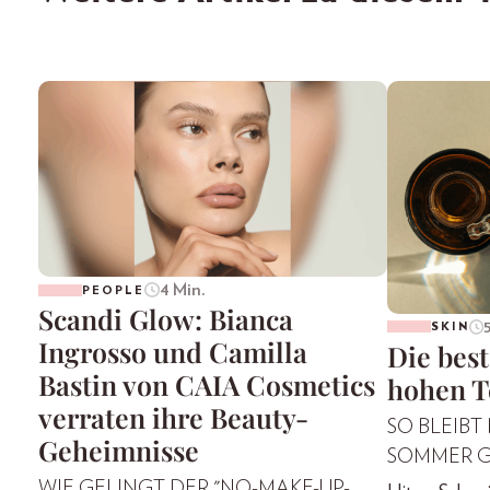
4 Min.
PEOPLE
Scandi Glow: Bianca
SKIN
Ingrosso und Camilla
Die best
Bastin von CAIA Cosmetics
hohen T
verraten ihre Beauty-
SO BLEIBT
Geheimnisse
SOMMER 
WIE GELINGT DER "NO-MAKE-UP-