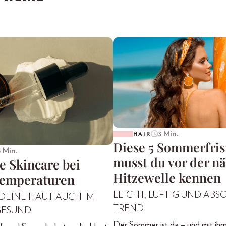
3 Min.
HAIR
Diese 5 Sommerfri
5 Min.
musst du vor der n
e Skincare bei
Hitzewelle kennen
emperaturen
LEICHT, LUFTIG UND ABS
 DEINE HAUT AUCH IM
TREND
GESUND
Der Sommer ist da – und mit ihm 