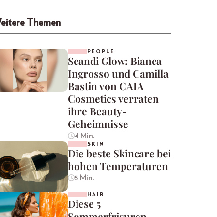
eitere Themen
PEOPLE
Scandi Glow: Bianca
Ingrosso und Camilla
Bastin von CAIA
Cosmetics verraten
ihre Beauty-
Geheimnisse
4 Min.
SKIN
Die beste Skincare bei
hohen Temperaturen
5 Min.
HAIR
Diese 5
Sommerfrisuren