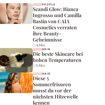
PEOPLE
Scandi Glow: Bianca
Ingrosso und Camilla
Bastin von CAIA
Cosmetics verraten
ihre Beauty-
Geheimnisse
4 Min.
SKIN
Die beste Skincare bei
hohen Temperaturen
5 Min.
HAIR
Diese 5
Sommerfrisuren
musst du vor der
nächsten Hitzewelle
kennen