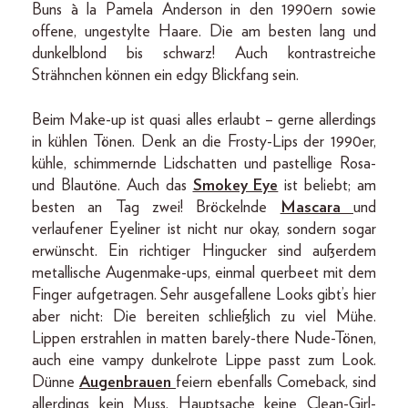
Buns à la Pamela Anderson in den 1990ern sowie
offene, ungestylte Haare. Die am besten lang und
dunkelblond bis schwarz! Auch kontrastreiche
Strähnchen können ein edgy Blickfang sein.
Beim Make-up ist quasi alles erlaubt – gerne allerdings
in kühlen Tönen. Denk an die Frosty-Lips der 1990er,
kühle, schimmernde Lidschatten und pastellige Rosa-
und Blautöne. Auch das
Smokey Eye
ist beliebt; am
besten an Tag zwei! Bröckelnde
Mascara
und
verlaufener Eyeliner ist nicht nur okay, sondern sogar
erwünscht. Ein richtiger Hingucker sind außerdem
metallische Augenmake-ups, einmal querbeet mit dem
Finger aufgetragen. Sehr ausgefallene Looks gibt’s hier
aber nicht: Die bereiten schließlich zu viel Mühe.
Lippen erstrahlen in matten barely-there Nude-Tönen,
auch eine vampy dunkelrote Lippe passt zum Look.
Dünne
Augenbrauen
feiern ebenfalls Comeback, sind
allerdings kein Muss. Hauptsache keine Clean-Girl-