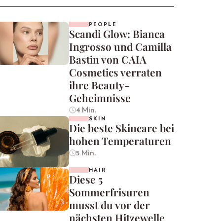
PEOPLE
Scandi Glow: Bianca
Ingrosso und Camilla
Bastin von CAIA
Cosmetics verraten
ihre Beauty-
Geheimnisse
4 Min.
SKIN
Die beste Skincare bei
hohen Temperaturen
5 Min.
HAIR
Diese 5
Sommerfrisuren
musst du vor der
nächsten Hitzewelle