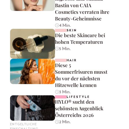
Bastin von CAIA
Cosmetics verraten ihre
Beauty-Geheimnisse
4 Min.
SKIN
Die beste Skincare bei
hohen Temperaturen
5 Min.
HAIR
Diese 5
Sommerfrisuren musst
du vor der nächsten
Hitzewelle kennen
3 Min.
LIFESTYLE
HYLO® sucht den
schönsten Augenblick
Österreichs 2026
2 Min.
ENTGELTLICHE
EINSCHALTUNG