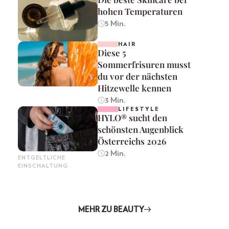
hohen Temperaturen
5 Min.
HAIR
Diese 5
Sommerfrisuren musst
du vor der nächsten
Hitzewelle kennen
3 Min.
LIFESTYLE
HYLO® sucht den
schönsten Augenblick
Österreichs 2026
2 Min.
ENTGELTLICHE
EINSCHALTUNG
MEHR ZU BEAUTY