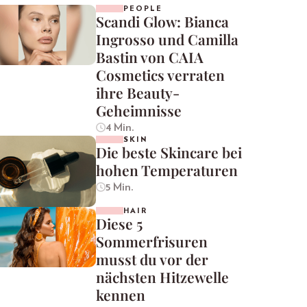
PEOPLE
Scandi Glow: Bianca
Ingrosso und Camilla
Bastin von CAIA
Cosmetics verraten
ihre Beauty-
Geheimnisse
4 Min.
SKIN
Die beste Skincare bei
hohen Temperaturen
5 Min.
HAIR
Diese 5
Sommerfrisuren
musst du vor der
nächsten Hitzewelle
kennen