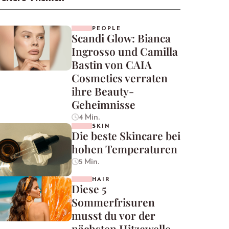
PEOPLE
Scandi Glow: Bianca
Ingrosso und Camilla
Bastin von CAIA
Cosmetics verraten
ihre Beauty-
Geheimnisse
4 Min.
SKIN
Die beste Skincare bei
hohen Temperaturen
5 Min.
HAIR
Diese 5
Sommerfrisuren
musst du vor der
nächsten Hitzewelle