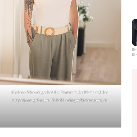
EN
E
Marlene Scheuringer hat ihre Passion in der Musik und der
Körperkunst gefunden. © Nell Leidinger/blickmoment.at