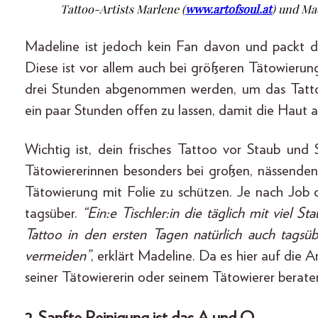
Tattoo-Artists Marlene (
www.artofsoul.at
) und Ma
Madeline ist jedoch kein Fan davon und packt die 
Diese ist vor allem auch bei größeren Tätowierung
drei Stunden abgenommen werden, um das Tatto
ein paar Stunden offen zu lassen, damit die Haut 
Wichtig ist, dein frisches Tattoo vor Staub un
Tätowiererinnen besonders bei großen, nässenden 
Tätowierung mit Folie zu schützen. Je nach Job 
tagsüber.
“Ein:e Tischler:in die täglich mit viel
Tattoo in den ersten Tagen natürlich auch tagsü
vermeiden”
, erklärt Madeline. Da es hier auf die
seiner Tätowiererin oder seinem Tätowierer berate
2. Sanfte Reinigung ist das A und O