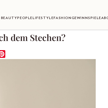
BEAUTY
PEOPLE
LIFESTYLE
FASHION
GEWINNSPIELE
AB
ach dem Stechen?