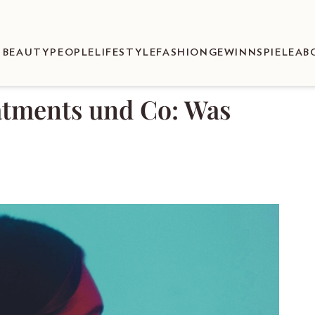
BEAUTY
PEOPLE
LIFESTYLE
FASHION
GEWINNSPIELE
AB
atments und Co: Was