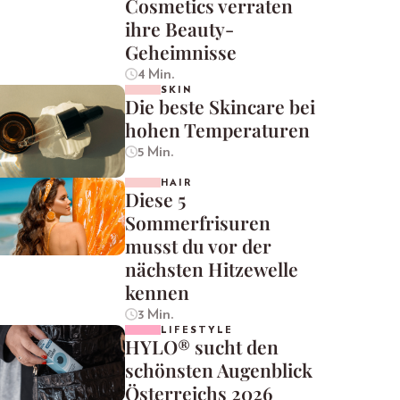
Cosmetics verraten
ihre Beauty-
Geheimnisse
4 Min.
SKIN
Die beste Skincare bei
hohen Temperaturen
5 Min.
HAIR
Diese 5
Sommerfrisuren
musst du vor der
nächsten Hitzewelle
kennen
3 Min.
LIFESTYLE
HYLO® sucht den
schönsten Augenblick
Österreichs 2026