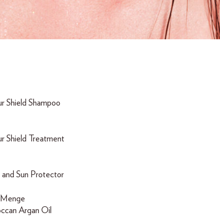
ur Shield Shampoo
ur Shield Treatment
 and Sun Protector
e Menge
ccan Argan Oil