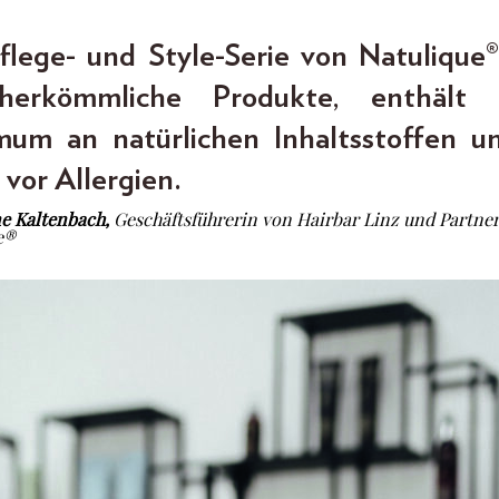
flege- und Style-Serie von Natulique
herkömmliche Produkte, enthält 
um an natürlichen Inhaltsstoffen u
 vor Allergien.
ne Kaltenbach,
Geschäftsführerin von Hairbar Linz und Partne
e®