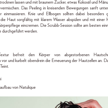
rocknen lassen und mit braunem Zucker, etwas Kokosöl und Mānu
h vermischen. Das Peeling in kreisenden Bewegungen sanft unt
 einmassieren. Knie und Ellbogen sollten dabei besonders g
die Haut sorgfältig mit klarem Wasser abspülen und mit einer 
Körperpflege eincremen. Die Scrubb-Session sollte am besten ein
e durchgeführt werden.
extur befreit den Körper von abgestorbenen Hautsch
 vor und kurbelt obendrein die Erneuerung der Hautzellen an. Das
Teint.
i
aufbau von Natulique