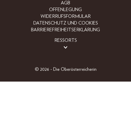
AGB
OFFENLEGUNG
WIDERRUFSFORMULAR
DATENSCHUTZ UND COOKIES
BARRIEREFREIHEITSERKLÄRUNG
RESSORTS
BEAUTY
FASHION
LIFESTYLE
© 2026 - Die Oberösterreicherin
PEOPLE
OBERÖSTERREICHER
GEWINNSPIELE
EINZELAUSGABEN
SHOP
ABO