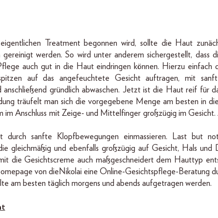
igentlichen Treatment begonnen wird, sollte die Haut zunäch
ereinigt werden. So wird unter anderem sichergestellt, dass d
flege auch gut in die Haut eindringen können. Hierzu einfach 
spitzen auf das angefeuchtete Gesicht auftragen, mit san
anschließend gründlich abwaschen. Jetzt ist die Haut reif für d
ung träufelt man sich die vorgegebene Menge am besten in di
um im Anschluss mit Zeige- und Mittelfinger großzügig im Gesicht.
keit durch sanfte Klopfbewegungen einmassieren. Last but not
die gleichmäßig und ebenfalls großzügig auf Gesicht, Hals und D
mit die Gesichtscreme auch maßgeschneidert dem Hauttyp entsp
 Homepage von dieNikolai eine Online-Gesichtspflege-Beratung d
llte am besten täglich morgens und abends aufgetragen werden.
at