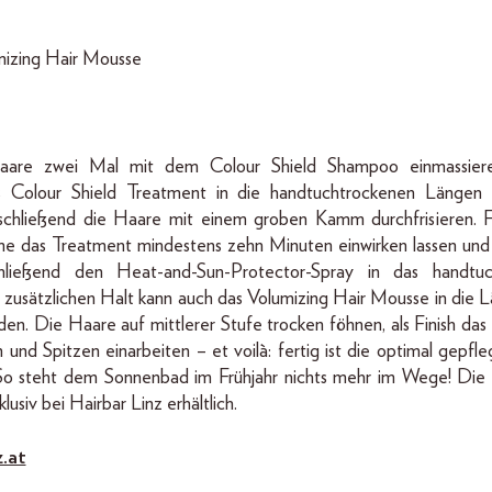
mizing Hair Mousse
aare zwei Mal mit dem Colour Shield Shampoo einmassiere
s Colour Shield Treatment in die handtuchtrockenen Längen 
nschließend die Haare mit einem groben Kamm durchfrisieren. F
me das Treatment mindestens zehn Minuten einwirken lassen und 
chließend den Heat-and-Sun-Protector-Spray in das handtu
r zusätzlichen Halt kann auch das Volumizing Hair Mousse in die 
en. Die Haare auf mittlerer Stufe trocken föhnen, als Finish d
 und Spitzen einarbeiten – et voilà: fertig ist die optimal gepf
o steht dem Sonnenbad im Frühjahr nichts mehr im Wege! Die 
lusiv bei Hairbar Linz erhältlich.
z.at