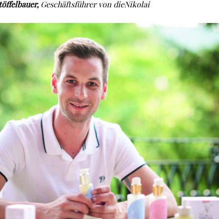
öffelbauer,
Geschäftsführer von dieNikolai