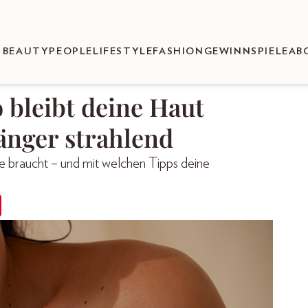
BEAUTY
PEOPLE
LIFESTYLE
FASHION
GEWINNSPIELE
AB
 bleibt deine Haut
änger strahlend
braucht – und mit welchen Tipps deine