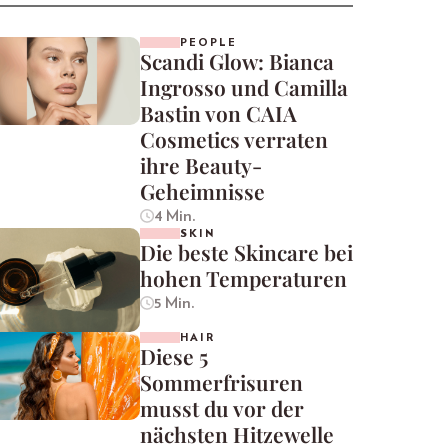
PEOPLE
Scandi Glow: Bianca
Ingrosso und Camilla
Bastin von CAIA
Cosmetics verraten
ihre Beauty-
Geheimnisse
4 Min.
SKIN
Die beste Skincare bei
hohen Temperaturen
5 Min.
HAIR
Diese 5
Sommerfrisuren
musst du vor der
nächsten Hitzewelle