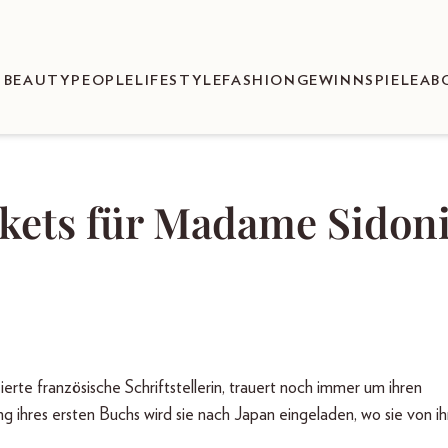
BEAUTY
PEOPLE
LIFESTYLE
FASHION
GEWINNSPIELE
AB
ckets für Madame Sidon
erte französische Schriftstellerin, trauert noch immer um ihren
 ihres ersten Buchs wird sie nach Japan eingeladen, wo sie von i