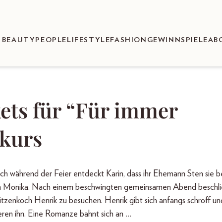
BEAUTY
PEOPLE
LIFESTYLE
FASHION
GEWINNSPIELE
AB
ets für “Für immer
hkurs
ch während der Feier entdeckt Karin, dass ihr Ehemann Sten sie b
ülerin Monika. Nach einem beschwingten gemeinsamen Abend beschl
itzenkoch Henrik zu besuchen. Henrik gibt sich anfangs schroff un
ieren ihn. Eine Romanze bahnt sich an …