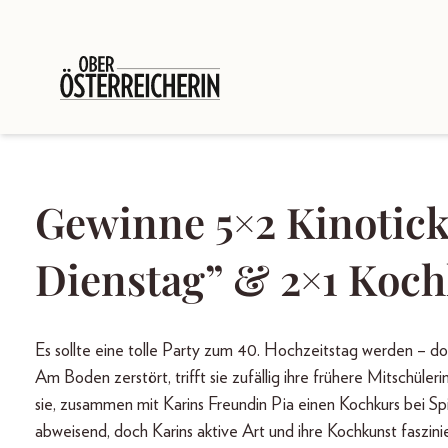
Gewinne 5×2 Kinotick
Dienstag” & 2×1 Koc
Es sollte eine tolle Party zum 40. Hochzeitstag werden – do
Am Boden zerstört, trifft sie zufällig ihre frühere Mitsch
sie, zusammen mit Karins Freundin Pia einen Kochkurs bei Sp
abweisend, doch Karins aktive Art und ihre Kochkunst faszin