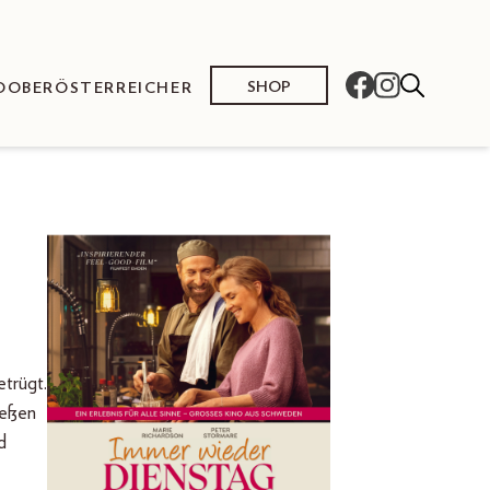
SHOP
O
OBERÖSTERREICHER
etrügt.
ießen
d