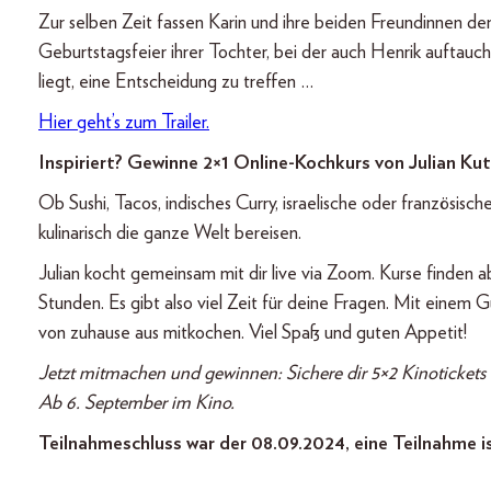
Zur selben Zeit fassen Karin und ihre beiden Freundinnen de
Geburtstagsfeier ihrer Tochter, bei der auch Henrik auftaucht,
liegt, eine Entscheidung zu treffen …
Hier geht’s zum Trailer.
Inspiriert? Gewinne 2×1 Online-Kochkurs von Julian Ku
Ob Sushi, Tacos, indisches Curry, israelische oder französisch
kulinarisch die ganze Welt bereisen.
Julian kocht gemeinsam mit dir live via Zoom. Kurse finden
Stunden. Es gibt also viel Zeit für deine Fragen. Mit einem 
von zuhause aus mitkochen. Viel Spaß und guten Appetit!
Jetzt mitmachen und gewinnen: Sichere dir 5×2 Kinotickets
Ab 6. September im Kino.
Teilnahmeschluss war der 08.09.2024, eine Teilnahme i