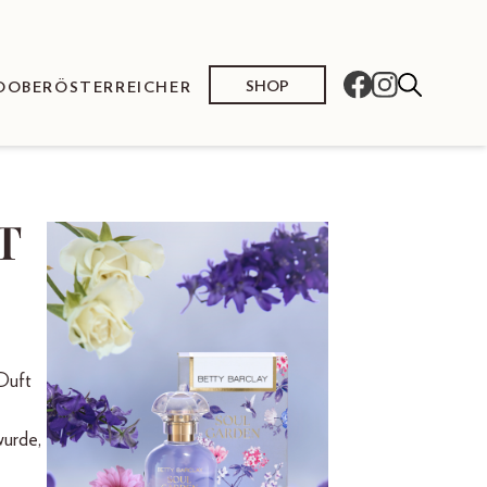
SHOP
O
OBERÖSTERREICHER
T
Duft
wurde,