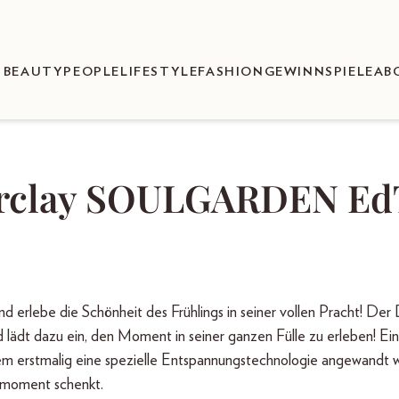
BEAUTY
PEOPLE
LIFESTYLE
FASHION
GEWINNSPIELE
AB
Barclay SOULGARDEN Ed
ebe die Schönheit des Frühlings in seiner vollen Pracht! Der 
d lädt dazu ein, den Moment in seiner ganzen Fülle zu erleben! Ein
 dem erstmalig eine spezielle Entspannungstechnologie angewandt 
hlmoment schenkt.