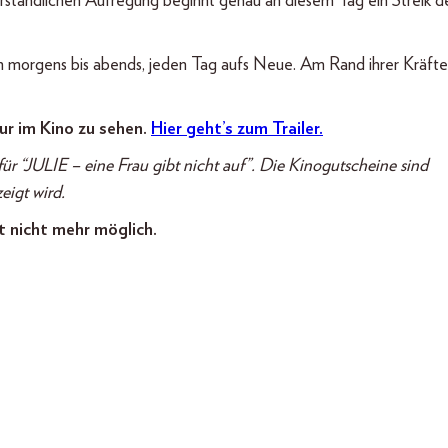
 verständlichen Aufregung beginnt genau an diesem Tag ein Streik d
on morgens bis abends, jeden Tag aufs Neue. Am Rand ihrer Kräfte
nur im Kino zu sehen.
Hier geht’s zum Trailer.
r “JULIE – eine Frau gibt nicht auf”.
Die Kinogutscheine sind
eigt wird.
t nicht mehr möglich.