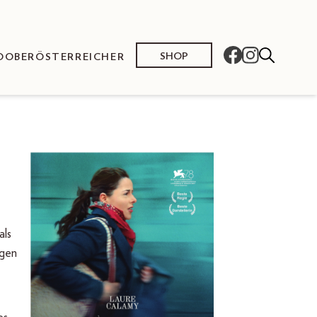
SHOP
O
OBERÖSTERREICHER
als
igen