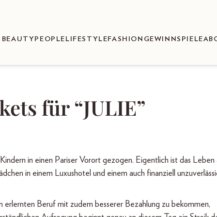
BEAUTY
PEOPLE
LIFESTYLE
FASHION
GEWINNSPIELE
AB
kets für “JULIE”
indern in einen Pariser Vorort gezogen. Eigentlich ist das Leben 
ädchen in einem Luxushotel und einem auch finanziell unzuverläss
ihren erlernten Beruf mit zudem besserer Bezahlung zu bekommen,