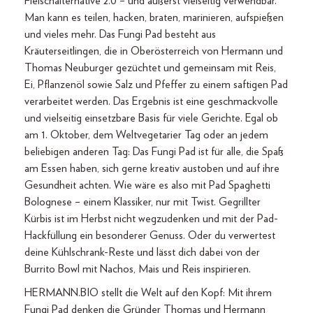
Fleischalternative 2.0 – und äußerst vielseitig verwendbar.
Man kann es teilen, hacken, braten, marinieren, aufspießen
und vieles mehr. Das Fungi Pad besteht aus
Kräuterseitlingen, die in Oberösterreich von Hermann und
Thomas Neuburger gezüchtet und gemeinsam mit Reis,
Ei, Pflanzenöl sowie Salz und Pfeffer zu einem saftigen Pad
verarbeitet werden. Das Ergebnis ist eine geschmackvolle
und vielseitig einsetzbare Basis für viele Gerichte. Egal ob
am 1. Oktober, dem Weltvegetarier Tag oder an jedem
beliebigen anderen Tag: Das Fungi Pad ist für alle, die Spaß
am Essen haben, sich gerne kreativ austoben und auf ihre
Gesundheit achten. Wie wäre es also mit Pad Spaghetti
Bolognese – einem Klassiker, nur mit Twist. Gegrillter
Kürbis ist im Herbst nicht wegzudenken und mit der Pad-
Hackfüllung ein besonderer Genuss. Oder du verwertest
deine Kühlschrank-Reste und lässt dich dabei von der
Burrito Bowl mit Nachos, Mais und Reis inspirieren.
HERMANN.BIO stellt die Welt auf den Kopf: Mit ihrem
Fungi Pad denken die Gründer Thomas und Hermann