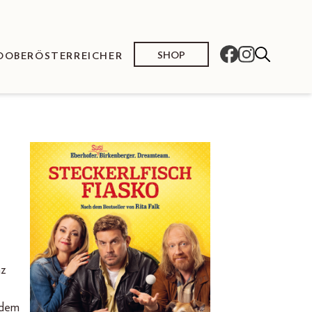
SHOP
O
OBERÖSTERREICHER
nz
f dem