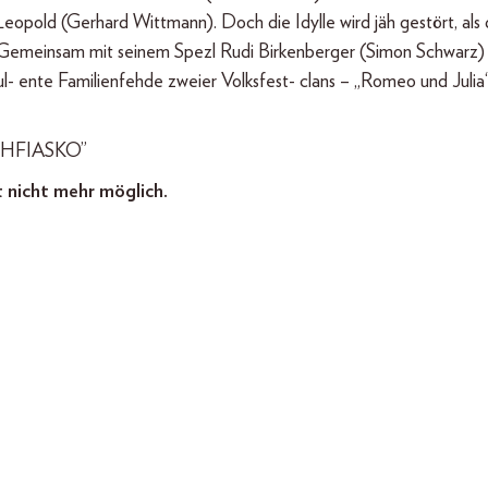
pold (Gerhard Wittmann). Doch die Idylle wird jäh gestört, als 
. Gemeinsam mit seinem Spezl Rudi Birkenberger (Simon Schwarz) s
rbul- ente Familienfehde zweier Volksfest- clans – „Romeo und Julia
ISCHFIASKO”
t nicht mehr möglich.