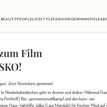
BEAUTY
PEOPLE
LIFESTYLE
FASHION
GEWINNSPIELE
AB
 zum Film
SKO!
gust. Jetzt Kinotickets gewinnen!
In Niederkaltenkirchen geht es drunter und drüber: Während Fra
ria Potthoff) Bür- germeisterwahlkampf und den kurio- sen
 neue Haus- haltshilfe Julika (Lara Mandoki) für frischen Wind au