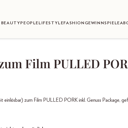
BEAUTY
PEOPLE
LIFESTYLE
FASHION
GEWINNSPIELE
AB
s zum Film PULLED PO
weit einlösbar) zum Film PULLED PORK inkl. Genuss Package, gefü