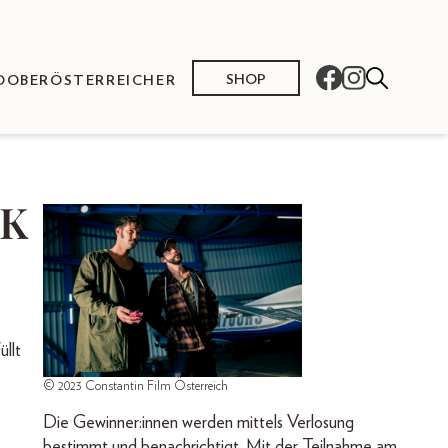
SHOP
O
OBERÖSTERREICHER
RK
llt
© 2023 Constantin Film Österreich
Die Gewinner:innen werden mittels Verlosung
bestimmt und benachrichtigt. Mit der Teilnahme am