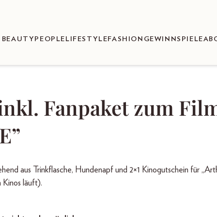
BEAUTY
PEOPLE
LIFESTYLE
FASHION
GEWINNSPIELE
AB
inkl. Fanpaket zum Fil
E”
aus Trinkflasche, Hundenapf und 2×1 Kinogutschein für „Art
 Kinos läuft).