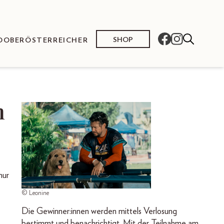
SHOP
O
OBERÖSTERREICHER
m
hur
© Leonine
Die Gewinner:innen werden mittels Verlosung
bestimmt und benachrichtigt. Mit der Teilnahme am