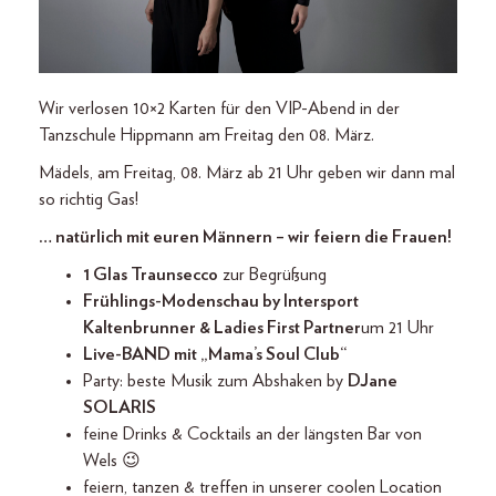
Wir verlosen 10×2 Karten für den VIP-Abend in der
Tanzschule Hippmann am Freitag den 08. März.
Mädels, am Freitag, 08. März ab 21 Uhr geben wir dann mal
so richtig Gas!
… natürlich mit euren Männern – wir feiern die Frauen!
1 Glas Traunsecco
zur Begrüßung
Frühlings-Modenschau by Intersport
Kaltenbrunner & Ladies First Partner
um 21 Uhr
Live-BAND mit „Mama’s Soul Club“
Party: beste Musik zum Abshaken by
DJane
SOLARIS
feine Drinks & Cocktails an der längsten Bar von
Wels 😉
feiern, tanzen & treffen in unserer coolen Location