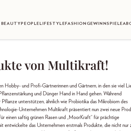
BEAUTY
PEOPLE
LIFESTYLE
FASHION
GEWINNSPIELE
AB
te von Multikraft!
en Hobby- und Profi-Gärtnerinnen und Gärtnern, in den sie viel L
wie Pflanzenstärkung und Dünger Hand in Hand gehen. Während
 Pflanze unterstützen, ähnlich wie Probiotika das Mikrobiom des
hnologie-Unternehmen Multikraft präsentiert nun zwei neue Prod
 für einen saftig grünen Rasen und „MoorKraft“ für prächtige
 entwickelte das Unternehmen erstmals Produkte, die nicht nur 