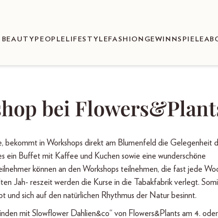
BEAUTY
PEOPLE
LIFESTYLE
FASHION
GEWINNSPIELE
AB
hop bei Flowers&Plant
te, bekommt in Workshops direkt am Blumenfeld die Gelegenheit d
 es ein Buffet mit Kaffee und Kuchen sowie eine wunderschöne
Teilnehmer können an den Workshops teilnehmen, die fast jede Wo
ten Jah- reszeit werden die Kurse in die Tabakfabrik verlegt. Somi
bt und sich auf den natürlichen Rhythmus der Natur besinnt.
binden mit Slowflower Dahlien&co“ von Flowers&Plants am 4. oder 