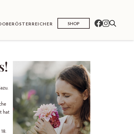
SHOP
O
OBERÖSTERREICHER
s!
azu.
che
t hat
18.