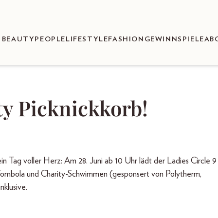
BEAUTY
PEOPLE
LIFESTYLE
FASHION
GEWINNSPIELE
AB
y Picknickkorb!
in Tag voller Herz: Am 28. Juni ab 10 Uhr lädt der Ladies Circle 9
n. Tombola und Charity-Schwimmen (gesponsert von Polytherm,
lusive.