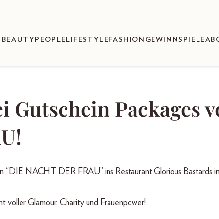
BEAUTY
PEOPLE
LIFESTYLE
FASHION
GEWINNSPIELE
AB
i Gutschein Packages v
U!
itten “DIE NACHT DER FRAU” ins Restaurant Glorious Bastards in
t voller Glamour, Charity und Frauenpower!